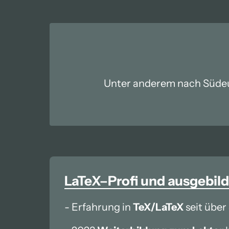
Unter anderem nach Südeuro
LaTeX–Profi 
und 
ausgebild
- Erfahrung in 
TeX/LaTeX
 seit über