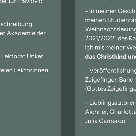
bei Juri Pavlovic 
- In meinen Geschi
meinen Studienfäch
schreibung, 
Weihnachtslesunge
er Akademie der 
2021/2022“ des Ra
ich mit meiner We
i Lektorat Unker
das Christkind un
reien Lektorinnen 
- Veröffentlichung
Zeigefinger, Band 1)
(Gottes Zeigefinge
- Lieblingsautore
Aichner, Charlotte 
Julia Cameron