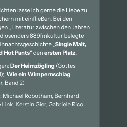
chten lasse ich gerne die Liebe zu 
ern mit einfließen. Bei den 
n „Literatur zwischen den Jahren 
diosenders 889fmkultur belegte 
ihnachtsgeschichte „
Single Malt, 
d Hot Pants
“ den 
ersten Platz
.
en: 
Der Heimzögling 
(Gottes 
;  
Wie ein Wimpernschlag
r, Band 2)
n: Michael Robotham, Bernhard 
Link, Kerstin Gier, Gabriele Rico, 