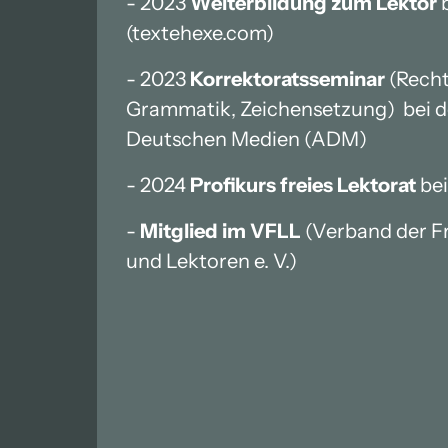
- 2023 
Weiterbildung zum Lektor
 
(textehexe.com) 
- 2023 
Korrektoratsseminar 
(Recht
Grammatik, Zeichensetzung)  bei d
Deutschen Medien (ADM)
- 2024 
Profikurs freies Lektorat
 be
- 
Mitglied im VFLL
 (Verband der F
und Lektoren e. V.)